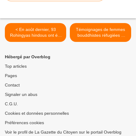
< En août dernier, 93
Témoignages de femmes
Rohingyas hindous ont été
bouddhistes réfugiées à
massacrés par des
l'intérieur de l'État Rakhine
terroristes islamistes
>
rohingyas
Hébergé par Overblog
Top articles
Pages
Contact
Signaler un abus
C.G.U.
Cookies et données personnelles
Préférences cookies
Voir le profil de La Gazette du Citoyen sur le portail Overblog