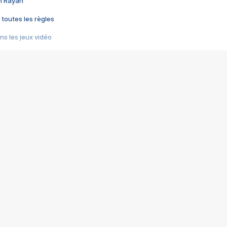
im Rayan
 toutes les règles
s les jeux vidéo
us choquant de Rockstar ? - Le scandale BULLY
e plus moche de Steam
du RÊVE tourne au CAUCHEMAR
pendant 8 heures
it… à tort
umiliés par un jeu vidéo
ire - Final Fantasy 8
ti un empire - Age of Empires
story DOFUS
tard, il crée l'un des pires jeux de tous les temps, MindsEye.