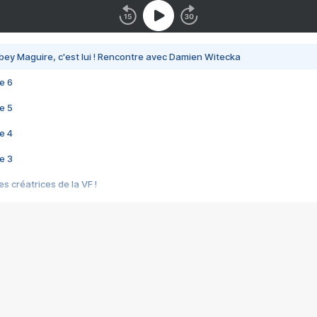
bey Maguire, c'est lui ! Rencontre avec Damien Witecka
e 6
e 5
e 4
e 3
s créatrices de la VF !
e 2
e 1
e Mektoub My Love arrive enfin ! Rencontre avec Shaïn Boumedine et Sal
i : après Toni en famille
elle réalise le bouleversant Dites lui que je l'aime