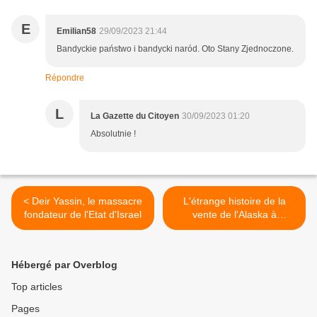
E
Emilian58
29/09/2023 21:44
Bandyckie państwo i bandycki naród. Oto Stany Zjednoczone.
Répondre
L
La Gazette du Citoyen
30/09/2023 01:20
Absolutnie !
< Deir Yassin, le massacre
L'étrange histoire de la
fondateur de l'Etat d'Israel
vente de l'Alaska à
l'Amérique par la Russie >
Hébergé par Overblog
Top articles
Pages