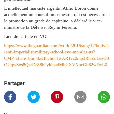
L’intellectuel marxiste argentin Atilio Boron donne
actuellement un cours d’un semestre, qui est nécessaire à
la promotion au grade de capitaine, a déclaré le vice-
ministre de la Défense, Reymi Ferreira.
Lien de l'article en VO:
https://www.theguardian.com/world/2016/aug/17/bolivia
-anti-imperialist-military-school-evo-morales-us?
CMP=share_btn_fb&fbclid=IwAR1vz0mp3Rh55iLezG0
OUqwSos8QzrDrZ8lGykiqadMhUXVXocGb62wDvL0
Partager