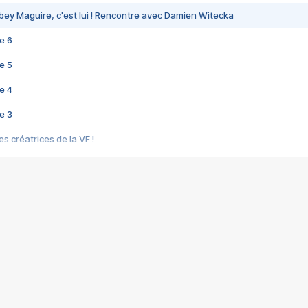
bey Maguire, c'est lui ! Rencontre avec Damien Witecka
e 6
e 5
e 4
e 3
s créatrices de la VF !
e 2
e 1
e Mektoub My Love arrive enfin ! Rencontre avec Shaïn Boumedine et Sal
i : après Toni en famille
elle réalise le bouleversant Dites lui que je l'aime
ais ! Rencontre autour de Vie privée de Rebecca Zlotowski