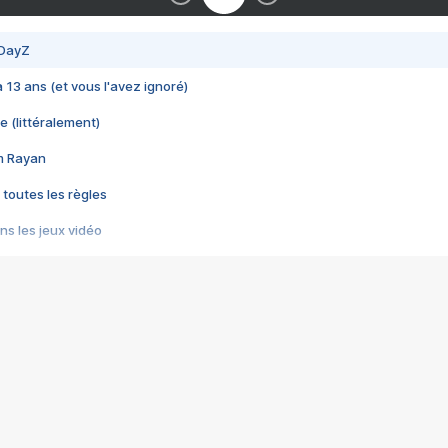
 DayZ
 a 13 ans (et vous l'avez ignoré)
e (littéralement)
im Rayan
 toutes les règles
s les jeux vidéo
us choquant de Rockstar ? - Le scandale BULLY
e plus moche de Steam
du RÊVE tourne au CAUCHEMAR
pendant 8 heures
it… à tort
umiliés par un jeu vidéo