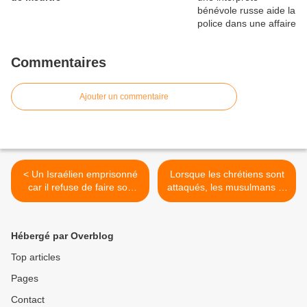
Commentaires
Ajouter un commentaire
< Un Israélien emprisonné
Lorsque les chrétiens sont
car il refuse de faire son
attaqués, les musulmans et
service militaire et
la gauche doivent les
d'opprimer les Palestiniens
défendre >
Hébergé par Overblog
Top articles
Pages
Contact