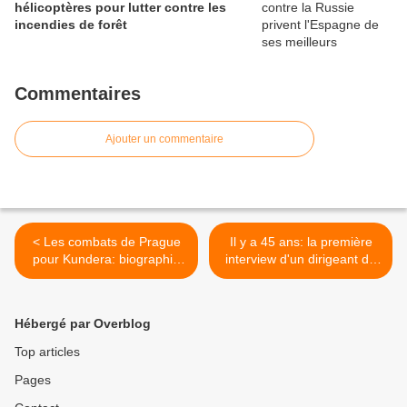
hélicoptères pour lutter contre les
incendies de forêt
Commentaires
Ajouter un commentaire
< Les combats de Prague
Il y a 45 ans: la première
pour Kundera: biographie
interview d'un dirigeant du
tirée des fichiers de la
Kampuchéa Démocratique
police secrète
après la prise de pouvoir
des Khmers Rouges >
Hébergé par Overblog
Top articles
Pages