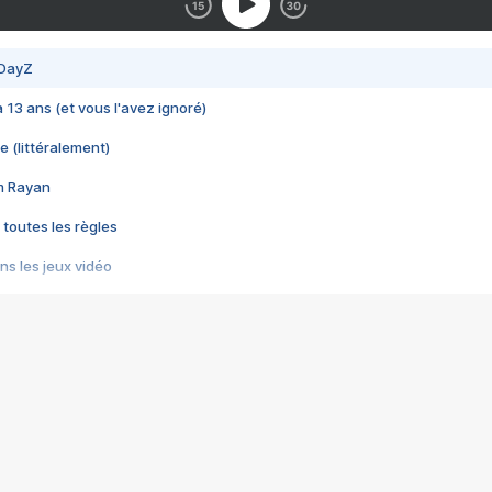
 DayZ
 a 13 ans (et vous l'avez ignoré)
e (littéralement)
im Rayan
 toutes les règles
s les jeux vidéo
us choquant de Rockstar ? - Le scandale BULLY
e plus moche de Steam
du RÊVE tourne au CAUCHEMAR
pendant 8 heures
it… à tort