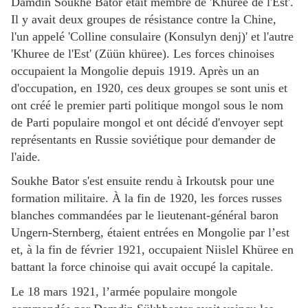
Damdin Soukhe Bator était membre de 'Khuree de l'Est'.
Il y avait deux groupes de résistance contre la Chine,
l'un appelé 'Colline consulaire (Konsulyn denj)' et l'autre
'Khuree de l'Est' (Züün khüree). Les forces chinoises
occupaient la Mongolie depuis 1919. Après un an
d'occupation, en 1920, ces deux groupes se sont unis et
ont créé le premier parti politique mongol sous le nom
de Parti populaire mongol et ont décidé d'envoyer sept
représentants en Russie soviétique pour demander de
l'aide.
Soukhe Bator s'est ensuite rendu à Irkoutsk pour une
formation militaire. À la fin de 1920, les forces russes
blanches commandées par le lieutenant-général baron
Ungern-Sternberg, étaient entrées en Mongolie par l’est
et, à la fin de février 1921, occupaient Niislel Khüree en
battant la force chinoise qui avait occupé la capitale.
Le 18 mars 1921, l’armée populaire mongole