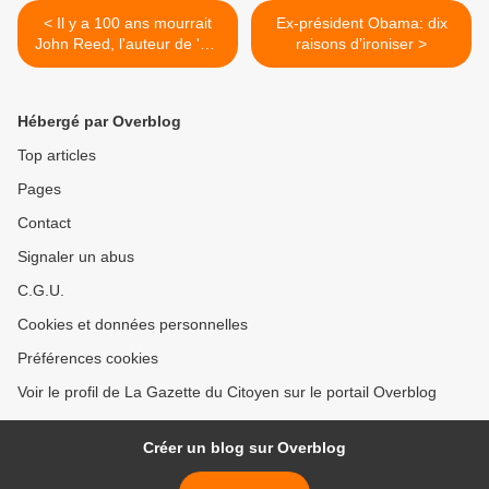
< Il y a 100 ans mourrait
Ex-président Obama: dix
John Reed, l'auteur de 'Dix
raisons d’ironiser >
jours qui ébranlèrent le
monde'
Hébergé par Overblog
Top articles
Pages
Contact
Signaler un abus
C.G.U.
Cookies et données personnelles
Préférences cookies
Voir le profil de La Gazette du Citoyen sur le portail Overblog
Créer un blog sur Overblog