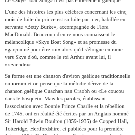
Le «Skye Boat Song» n’est pas entièrement gaélique
L'une des histoires les plus célèbres concernant les cinq
mois de fuite du prince est sa fuite par mer, habillée en
servante «Betty Burke», accompagnée de Flora
MacDonald. Beaucoup d'entre nous connaissent le
mélancolique «Skye Boat Song» et sa promesse du
«garçon né pour être roi» alors qu'il s'éloigne en rame
vers Skye d'où, comme le roi Arthur avant lui, il
«reviendra».
Sa forme est une chanson d'aviron gaélique traditionnelle
ou iorram et on pense que la mélodie dérive de la
chanson gaélique Cuachan nan Craobh ou «Le coucou
dans le bosquet». Mais les paroles, établissant
l'association avec Bonnie Prince Charlie et la rébellion
de 1745, ont en réalité été écrites par un Anglais nommé
Sir Harold Edwin Boulton (1859-1935) de Copped Hall,
Totteridge, Hertfordshire, et publiées pour la première