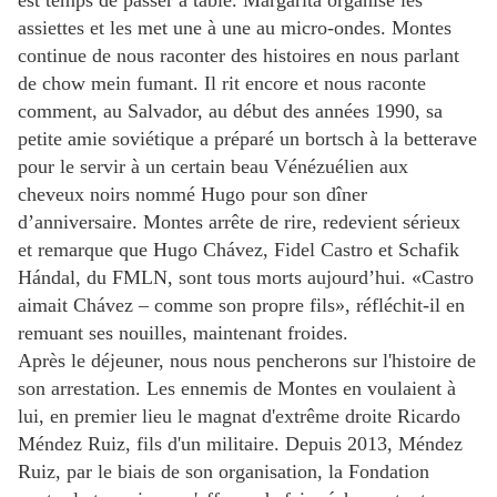
est temps de passer à table. Margarita organise les
assiettes et les met une à une au micro-ondes. Montes
continue de nous raconter des histoires en nous parlant
de chow mein fumant. Il rit encore et nous raconte
comment, au Salvador, au début des années 1990, sa
petite amie soviétique a préparé un bortsch à la betterave
pour le servir à un certain beau Vénézuélien aux
cheveux noirs nommé Hugo pour son dîner
d’anniversaire. Montes arrête de rire, redevient sérieux
et remarque que Hugo Chávez, Fidel Castro et Schafik
Hándal, du FMLN, sont tous morts aujourd’hui. «Castro
aimait Chávez – comme son propre fils», réfléchit-il en
remuant ses nouilles, maintenant froides.
Après le déjeuner, nous nous pencherons sur l'histoire de
son arrestation. Les ennemis de Montes en voulaient à
lui, en premier lieu le magnat d'extrême droite Ricardo
Méndez Ruiz, fils d'un militaire. Depuis 2013, Méndez
Ruiz, par le biais de son organisation, la Fondation