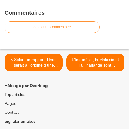
Commentaires
Ajouter un commentaire
< Selon un rapport, l'Inde
L'Indonésie, la Malaisie et
serait à l'origine d'une
la Thaïlande sont
campagne d'assassinats
partenaires des BRICS >
''méthodique'' au cœur du
Pakistan
Hébergé par Overblog
Top articles
Pages
Contact
Signaler un abus