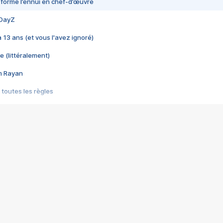
nsformé l’ennui en chef-d’œuvre
 DayZ
 a 13 ans (et vous l'avez ignoré)
e (littéralement)
im Rayan
 toutes les règles
s les jeux vidéo
us choquant de Rockstar ? - Le scandale BULLY
e plus moche de Steam
du RÊVE tourne au CAUCHEMAR
pendant 8 heures
it… à tort
umiliés par un jeu vidéo