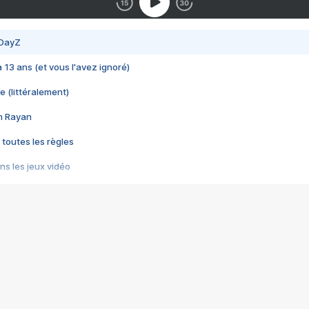
 DayZ
 a 13 ans (et vous l'avez ignoré)
e (littéralement)
im Rayan
 toutes les règles
s les jeux vidéo
us choquant de Rockstar ? - Le scandale BULLY
e plus moche de Steam
du RÊVE tourne au CAUCHEMAR
pendant 8 heures
it… à tort