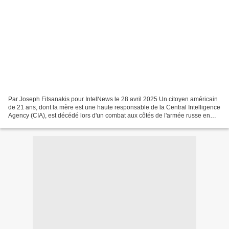
Par Joseph Fitsanakis pour IntelNews le 28 avril 2025 Un citoyen américain
de 21 ans, dont la mère est une haute responsable de la Central Intelligence
Agency (CIA), est décédé lors d'un combat aux côtés de l'armée russe en
Ukraine en 2024, selon un article...