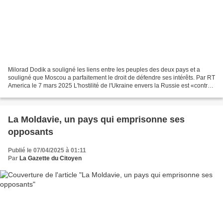
Milorad Dodik a souligné les liens entre les peuples des deux pays et a
souligné que Moscou a parfaitement le droit de défendre ses intérêts. Par RT
America le 7 mars 2025 L'hostilité de l'Ukraine envers la Russie est «contre
nature», a déclaré le président...
La Moldavie, un pays qui emprisonne ses
opposants
Publié le 07/04/2025 à 01:11
Par
La Gazette du Citoyen