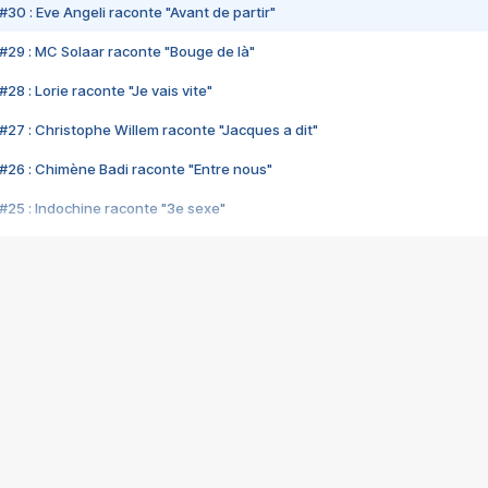
#30 : Eve Angeli raconte "Avant de partir"
#29 : MC Solaar raconte "Bouge de là"
28 : Lorie raconte "Je vais vite"
#27 : Christophe Willem raconte "Jacques a dit"
#26 : Chimène Badi raconte "Entre nous"
#25 : Indochine raconte "3e sexe"
#24 : Zaho raconte "C'est chelou"
#23 : Patrick Bruel raconte "Au café des délices"
#22 : Kyo raconte "Le chemin"
#21 : Nolwenn Leroy raconte "Cassé"
#20 : Patrick Hernandez raconte "Born to be alive"
#19 : Lorie raconte "Près de moi"
#18 : Michael Jones raconte "A nos actes manqués" (avec Jean-Jacque